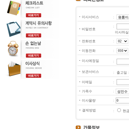
이사서비스
:
:
비밀번호
이사하실 
전화번호
:
이동전화
:
이사예정일
:
보관서비스
: 출고일 
이메일
:
가족수
:
이사물량
:
결제방법
:
현