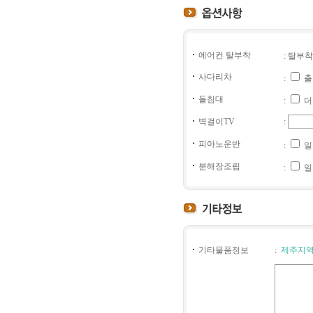
에어컨 탈부착
: 탈부착
사다리차
:
출
돌침대
:
더
벽걸이TV
:
피아노운반
:
일
분해장조립
:
일
기타물품정보
:
제주지역